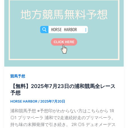
競馬予想
【無料】2025年7月23日の浦和競馬全レース
予想
HORSE HARBOR
/
2025年7月20日
浦和競馬予想 ※予想印がわからない方はこちらから 1R
◎1 プリマベーラ 浦和で2走連続好走のプリマベーラ。
持ち味の末脚発揮で引き続き。 2R ◎5 デュオメーデス