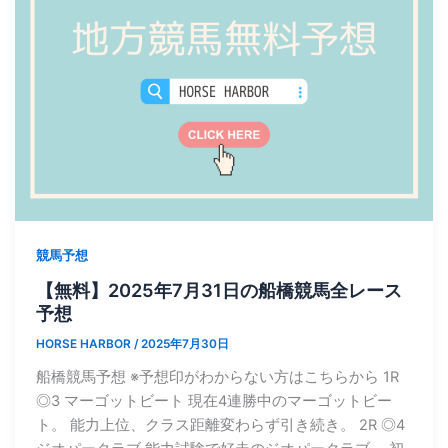
競馬予想
【無料】2025年7月31日の船橋競馬全レース
予想
HORSE HARBOR
/
2025年7月30日
船橋競馬予想 ※予想印がわからない方はこちらから 1R
◎3 マーゴットビート 現在4連勝中のマーゴットビー
ト。 能力上位、クラス距離変わらず引き続き。 2R ◎4