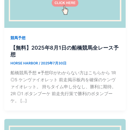
競馬予想
【無料】2025年8月1日の船橋競馬全レース予
想
HORSE HARBOR
/
2025年7月30日
船橋競馬予想 ※予想印がわからない方はこちらから 1R
◎5 ケンヴァイオレット 前走掲示板内を確保のケンヴ
ァイオレット。 持ちタイム申し分なし、勝利に期待。
2R ◎1 ボタンブーケ 前走先行策で勝利のボタンブー
ケ。 […]