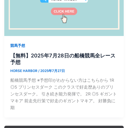
競馬予想
【無料】2025年7月28日の船橋競馬全レース
予想
HORSE HARBOR
/
2025年7月27日
船橋競馬予想 ※予想印がわからない方はこちらから 1R
◎5 プリンセスダーク このクラスで好走歴ありのプリ
ンセスダーク。 引き続き能力発揮で。 2R ◎5 ギガント
マキア 前走先行策で好走のギガントマキア。 好勝負に
期