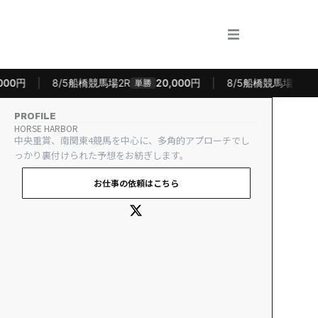
00円
|
8/5
船橋競馬場
2R
20,000円
|
8/5
船橋競馬場
11R
単勝
単
PROFILE
HORSE HARBOR
中央重賞、南関東4競馬を中心に、多角的アプローチでし
っかり裏付けられた予想をお紡ぎします。
お仕事の依頼はこちら