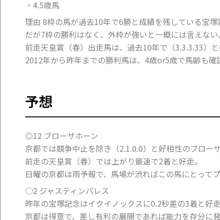
・4.5歳馬
理由 8枠の馬が過去10年で6勝と成績を残している宝塚
だが7枠の勝利はなく、外枠が強いと一概には言えない
前走天皇賞（春）出走馬は、過去10年で（3.3.3.33
2012年から昨年までの勝利馬は、4歳or5歳で馬齢も
予想
◎12 ブローザホーン
京都では競争中止を除き（2.1.0.0）と好相性のブロー
前走の天皇賞（春）では上がり最速で2着と好走。
日曜の京都は雨予報で、馬場が渋ればこの馬にとってプ
○2 ジャスティンパレス
昨年の宝塚記念はイクイノックスに0.2秒差の3着と好
京都は得意で、差し有利の展開であれば能力を存分に