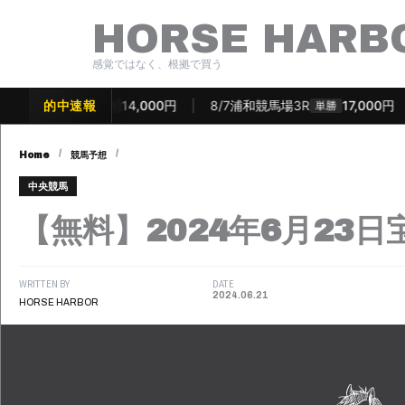
HORSE HARB
感覚ではなく、根拠で買う
浦和競馬場
的中速報
1R
14,000円
|
8/7
浦和競馬場
3R
17,000円
|
単勝
単勝
/
/
Home
競馬予想
【無料】2024年6月23日宝塚記念の分析&予想
中央競馬
【無料】2024年6月23
WRITTEN BY
DATE
2024.06.21
HORSE HARBOR