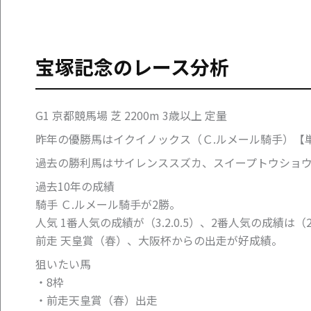
宝塚記念のレース分析
G1 京都競馬場 芝 2200m 3歳以上 定量
昨年の優勝馬はイクイノックス（Ｃ.ルメール騎手）【単
過去の勝利馬はサイレンススズカ、スイープトウショ
過去10年の成績
騎手 Ｃ.ルメール騎手が2勝。
人気 1番人気の成績が（3.2.0.5）、2番人気の成績は（2.0
前走 天皇賞（春）、大阪杯からの出走が好成績。
狙いたい馬
・8枠
・前走天皇賞（春）出走