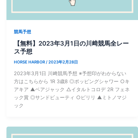
競馬予想
【無料】2023年3月1日の川﨑競馬全レー
ス予想
HORSE HARBOR
/
2023年2月28日
2023年3月1日 川﨑競馬予想 ※予想印がわからない
方はこちらから 1R 3歳8 ◎ポッピングシャワー ○キ
アキア ▲ベアジャック △イタルトコロデ 2R フェネ
ック賞 ◎サンドビューティ ○ピリリ ▲ミトノマジ
ック