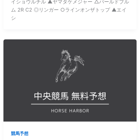
イショウルチル ▲ヤマタケメジャー △パールドブル
ム 2R C2 ◎リンガー ○ラインオンザトップ ▲エイ
シ
競馬予想