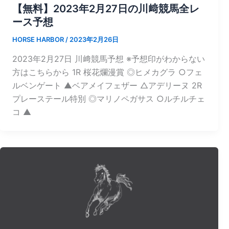
【無料】2023年2月27日の川﨑競馬全レ
ース予想
HORSE HARBOR
/
2023年2月26日
2023年2月27日 川﨑競馬予想 ※予想印がわからない
方はこちらから 1R 桜花爛漫賞 ◎ヒメカグラ ○フェ
ルベンゲート ▲ベアメイフェザー △アデリーヌ 2R
プレーステール特別 ◎マリノペガサス ○ルチルチェ
コ ▲