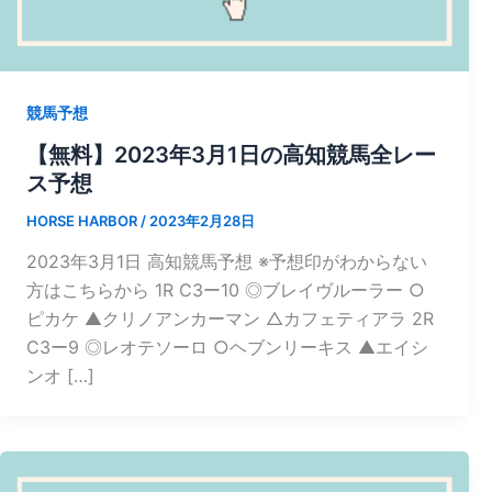
競馬予想
【無料】2023年3月1日の高知競馬全レー
ス予想
HORSE HARBOR
/
2023年2月28日
2023年3月1日 高知競馬予想 ※予想印がわからない
方はこちらから 1R C3ー10 ◎ブレイヴルーラー ○
ピカケ ▲クリノアンカーマン △カフェティアラ 2R
C3ー9 ◎レオテソーロ ○ヘブンリーキス ▲エイシ
ンオ […]