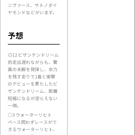
ニヴァース、サトノダイ
ヤモンドなどがいます。
予想
◎12 ビザンチンドリーム
前走出遅れながらも、驚
異の末脚を発揮し、余力
を残す走りで1着と衝撃
のデビューを果たしたビ
ザンチンドリーム、距離
短縮になるが逆らえない
一頭。
○3 ウォーターリヒト
ペース問わずレースがで
きるウォーターリヒト、