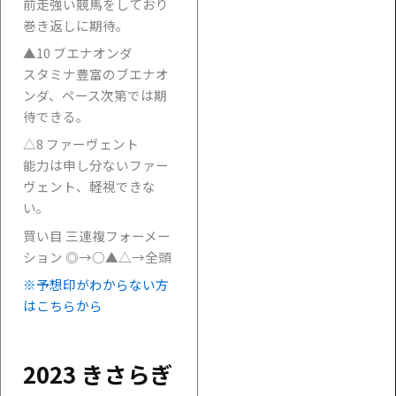
前走強い競馬をしており
巻き返しに期待。
▲10 ブエナオンダ
スタミナ豊富のブエナオ
ンダ、ペース次第では期
待できる。
△8 ファーヴェント
能力は申し分ないファー
ヴェント、軽視できな
い。
買い目 三連複フォーメー
ション ◎→○▲△→全頭
※予想印がわからない方
はこちらから
2023 きさらぎ