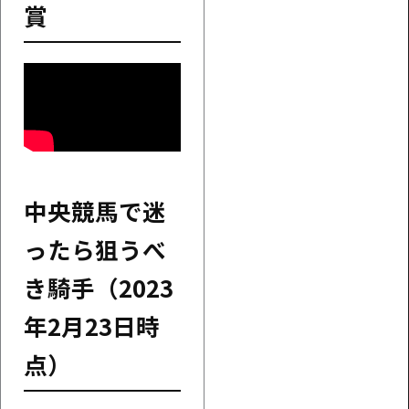
賞
中央競馬で迷
ったら狙うべ
き騎手（2023
年2月23日時
点）