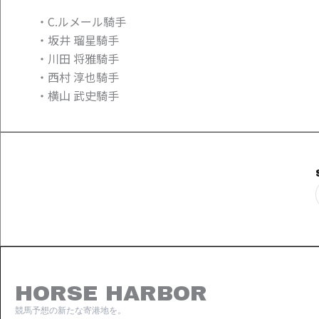
・C.ルメール騎手
・坂井 瑠星騎手
・川田 将雅騎手
・西村 淳也騎手
・横山 武史騎手
HORSE HARBOR
競馬予想の新たな寄港地を。