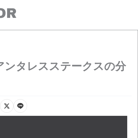
OR
日アンタレスステークスの分