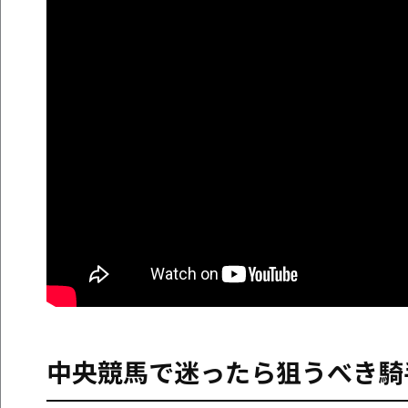
中央競馬で迷ったら狙うべき騎手