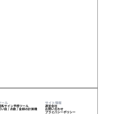
ツール
サイト情報
競馬サイン予想ツール
運営会社
買い目 / 点数 / 金額の計算機
お問い合わせ
プライバシーポリシー