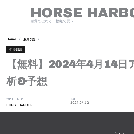
HORSE HARB
感覚ではなく、根拠で買う
/
/
Home
競馬予想
【無料】2024年4月14日アンタレスステークスの分析&予想
中央競馬
【無料】2024年4月14
析&予想
WRITTEN BY
DATE
2024.04.12
HORSE HARBOR