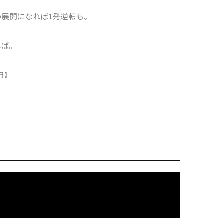
展開になれば1発逆転も。
れば。
円】