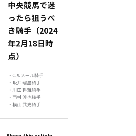
中央競馬で迷
ったら狙うべ
き騎手（2024
年2月18日時
点）
・C.ルメール騎手
・坂井 瑠星騎手
・川田 将雅騎手
・西村 淳也騎手
・横山 武史騎手
Share this article