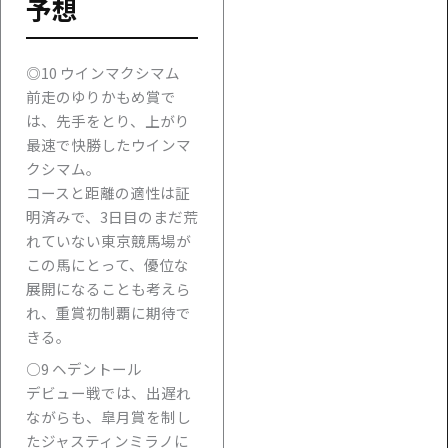
予想
◎10 ウインマクシマム
前走のゆりかもめ賞で
は、先手をとり、上がり
最速で快勝したウインマ
クシマム。
コースと距離の適性は証
明済みで、3日目のまだ荒
れていない東京競馬場が
この馬にとって、優位な
展開になることも考えら
れ、重賞初制覇に期待で
きる。
○9 ヘデントール
デビュー戦では、出遅れ
ながらも、皐月賞を制し
たジャスティンミラノに