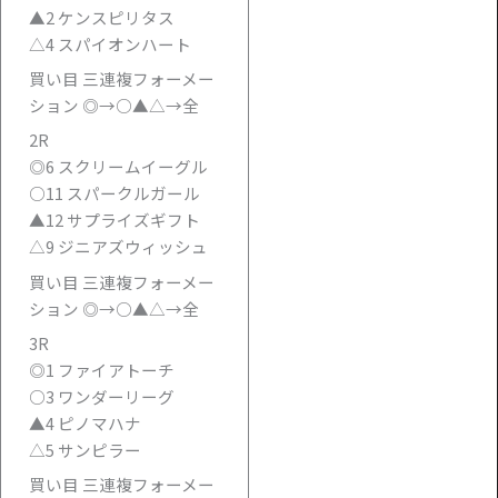
▲2 ケンスピリタス
△4 スパイオンハート
買い目 三連複フォーメー
ション ◎→○▲△→全
2R
◎6 スクリームイーグル
○11 スパークルガール
▲12 サプライズギフト
△9 ジニアズウィッシュ
買い目 三連複フォーメー
ション ◎→○▲△→全
3R
◎1 ファイアトーチ
○3 ワンダーリーグ
▲4 ピノマハナ
△5 サンピラー
買い目 三連複フォーメー