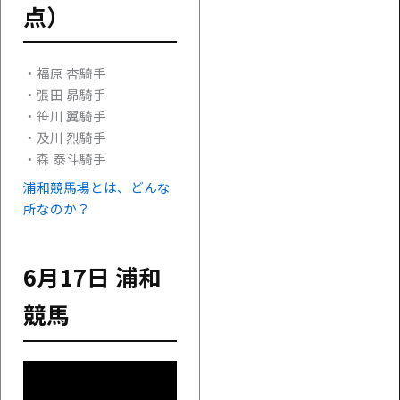
点）
・福原 杏騎手
・張田 昴騎手
・笹川 翼騎手
・及川 烈騎手
・森 泰斗騎手
浦和競馬場とは、どんな
所なのか？
6月17日 浦和
競馬