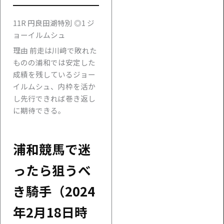
11R 円良田湖特別 ◎1 ジ
ョーイルムシュ
理由 前走は川﨑で敗れた
ものの浦和では安定した
成績を残しているジョー
イルムシュ、内枠を活か
し先行できれば巻き返し
に期待できる。
浦和競馬で迷
ったら狙うべ
き騎手（2024
年2月18日時