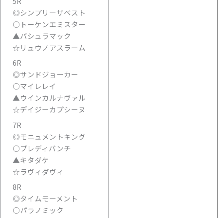
5R
◎シンプリーザベスト
○トーケンエミスター
▲バシュラマック
☆リュウノアスラーム
6R
◎サンドジョーカー
○マイレレイ
▲ウインカルナヴァル
☆デイジーカプシーヌ
7R
◎モニュメントキング
○ブレディバンチ
▲キタダケ
☆ラヴィダヴィ
8R
◎タイムモーメント
○パラノミック