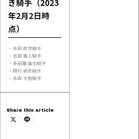
き騎手（2023
年2月2日時
点）
・赤岡 修次騎手
・吉岡 寛人騎手
・多田羅 誠也騎手
・岡村 卓弥騎手
・永森 大智騎手
Share this article