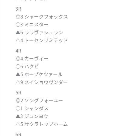
3R
◎8 シャークフォックス
○3 ミニスター
▲6 ララヴァシュラン
△4 トーセンリミテッド
4R
◎4 カーヴィー
○6 ハクビ
▲5 ホープケツァール
△9 メイショウヴンダー
5R
◎2 ソングフォーユー
○1 シャンダス
▲3 ジュンヨウ
△5 サクラトップホーム
6R