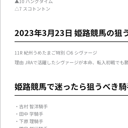
▲10 ハングタイム
△7 スコトントン
2023年3月23日 姫路競馬の
11R 紀州うめたまご特別 ◎6 シヴァージ
理由 JRAで活躍したシヴァージが本命、転入初戦でも
姫路競馬で迷ったら狙うべき騎手
・吉村 智洋騎手
・田中 学騎手
・下原 理騎手