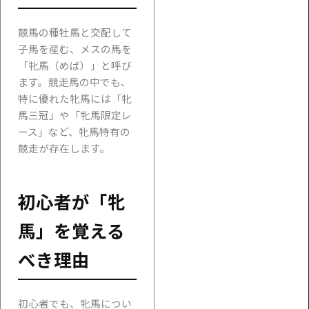
競馬の種牡馬と交配して
子馬を産む、メスの馬を
「牝馬（めば）」と呼び
ます。競走馬の中でも、
特に優れた牝馬には「牝
馬三冠」や「牝馬限定レ
ース」など、牝馬特有の
競走が存在します。
初心者が「牝
馬」を覚える
べき理由
初心者でも、牝馬につい