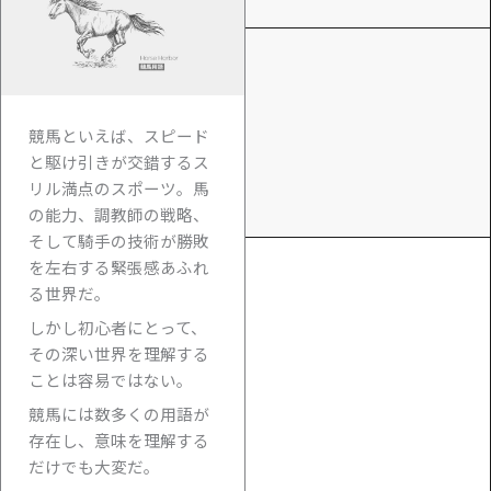
競馬といえば、スピード
と駆け引きが交錯するス
リル満点のスポーツ。馬
の能力、調教師の戦略、
そして騎手の技術が勝敗
を左右する緊張感あふれ
る世界だ。
しかし初心者にとって、
その深い世界を理解する
ことは容易ではない。
競馬には数多くの用語が
存在し、意味を理解する
だけでも大変だ。