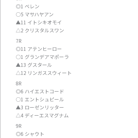
◎1 ベレン
○5 マサハヤアン
▲11 イトシキオモイ
△2 クリスタルスワン
7R
◎11 アテンヒーロー
○1 グランデアマポーラ
▲13 グスタール
△12 リンガススウィート
8R
◎6 ハイエストコード
○1 エントシュピール
▲3 ローゼンリッター
△4 ディーエスマグナム
9R
◎6 シャウト