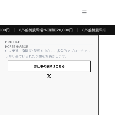
00円
|
8/5
船橋競馬場
2R
20,000円
|
8/5
船橋競馬場
11R
単勝
単
PROFILE
HORSE HARBOR
中央重賞、南関東4競馬を中心に、多角的アプローチでし
っかり裏付けられた予想をお紡ぎします。
お仕事の依頼はこちら