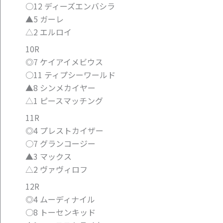
○12 ディーズエンバシラ
▲5 ガーレ
△2 エルロイ
10R
◎7 ケイアイメビウス
○11 ティプシーワールド
▲8 シンメカイヤー
△1 ピースマッチング
11R
◎4 プレストカイザー
○7 グランコージー
▲3 マックス
△2 ヴァヴィロフ
12R
◎4 ムーディナイル
○8 トーセンキッド