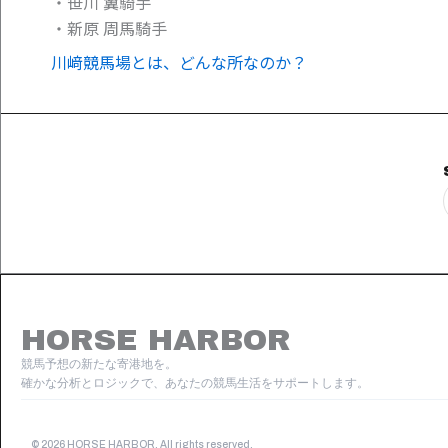
・笹川 翼騎手
・新原 周馬騎手
川﨑競馬場とは、どんな所なのか？
HORSE HARBOR
競馬予想の新たな寄港地を。
確かな分析とロジックで、あなたの競馬生活をサポートします。
© 2026 HORSE HARBOR. All rights reserved.