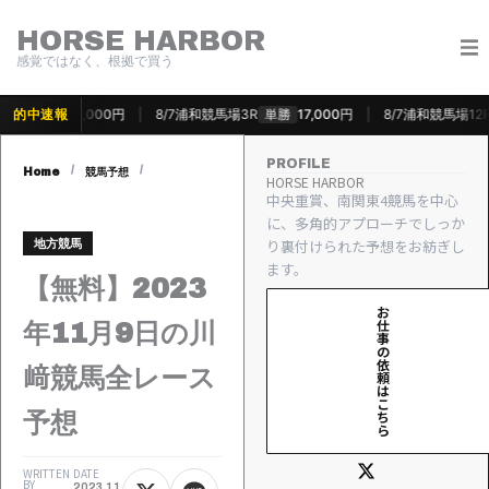
HORSE HARBOR
感覚ではなく、根拠で買う
場
1R
的中速報
単勝
14,000円
|
8/7
浦和競馬場
3R
単勝
17,000円
|
8/7
浦和競馬場
12R
PROFILE
/
/
Home
競馬予想
HORSE HARBOR
【無料】2023年11月9日の川﨑競馬全
中央重賞、南関東4競馬を中心
レース予想
に、多角的アプローチでしっか
り裏付けられた予想をお紡ぎし
地方競馬
ます。
【無料】2023
お
仕
年11月9日の川
事
の
依
﨑競馬全レース
頼
は
こ
ち
予想
ら
WRITTEN
DATE
BY
2023.11.08