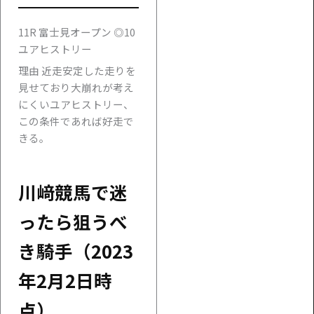
11R 富士見オープン ◎10
ユアヒストリー
理由 近走安定した走りを
見せており大崩れが考え
にくいユアヒストリー、
この条件であれば好走で
きる。
川﨑競馬で迷
ったら狙うべ
き騎手（2023
年2月2日時
点）