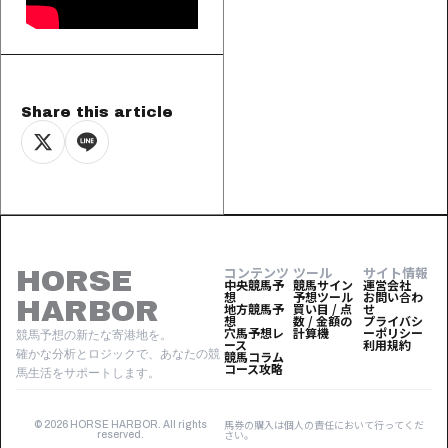
Share this article
コンテンツ
ツール
サイト情報
HORSE
中央競馬予
競馬サイン
運営会社
想
予想ツール
お問い合わ
HARBOR
地方競馬予
買い目 / 点
せ
想
数 / 金額の
プライバシ
穴馬予想レ
計算機
ーポリシー
競馬予想の新たな寄港地を。
ース
利用規約
確かな分析とロジックで、あなたの競
競馬コラム
コース攻略
馬生活をサポートします。
馬券の購入は個人の責任において行ってくだ
© 2026 HORSE HARBOR. All rights
さい。
reserved.