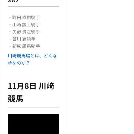
・町田 直樹騎手
・山崎 誠士騎手
・矢野 貴之騎手
・笹川 翼騎手
・新原 周馬騎手
川﨑競馬場とは、どんな
所なのか？
11月8日 川﨑
競馬