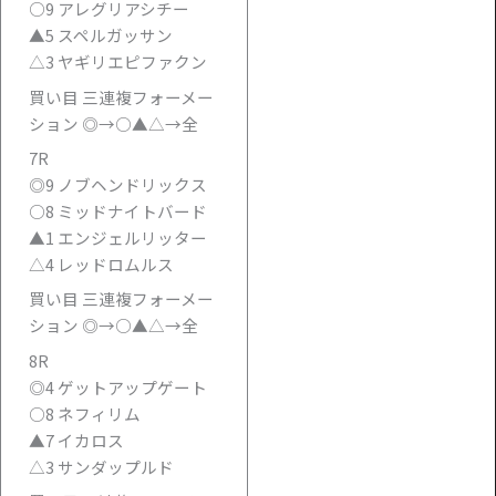
○9 アレグリアシチー
▲5 スペルガッサン
△3 ヤギリエピファクン
買い目 三連複フォーメー
ション ◎→○▲△→全
7R
◎9 ノブヘンドリックス
○8 ミッドナイトバード
▲1 エンジェルリッター
△4 レッドロムルス
買い目 三連複フォーメー
ション ◎→○▲△→全
8R
◎4 ゲットアップゲート
○8 ネフィリム
▲7 イカロス
△3 サンダップルド