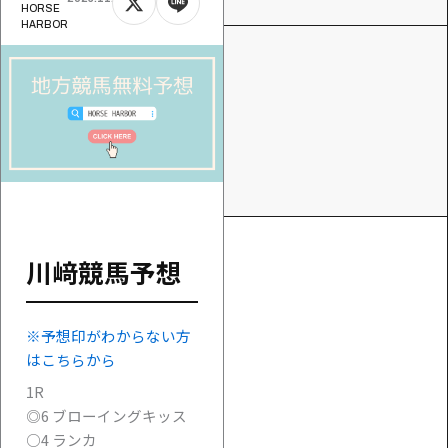
HORSE
HARBOR
川﨑競馬予想
※予想印がわからない方
はこちらから
1R
◎6 ブローイングキッス
○4 ランカ