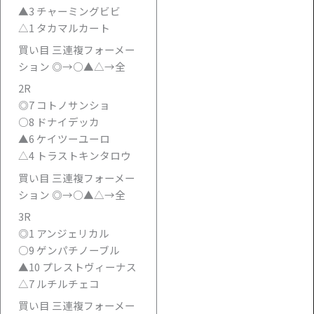
▲3 チャーミングビビ
△1 タカマルカート
買い目 三連複フォーメー
ション ◎→○▲△→全
2R
◎7 コトノサンショ
○8 ドナイデッカ
▲6 ケイツーユーロ
△4 トラストキンタロウ
買い目 三連複フォーメー
ション ◎→○▲△→全
3R
◎1 アンジェリカル
○9 ゲンパチノーブル
▲10 プレストヴィーナス
△7 ルチルチェコ
買い目 三連複フォーメー