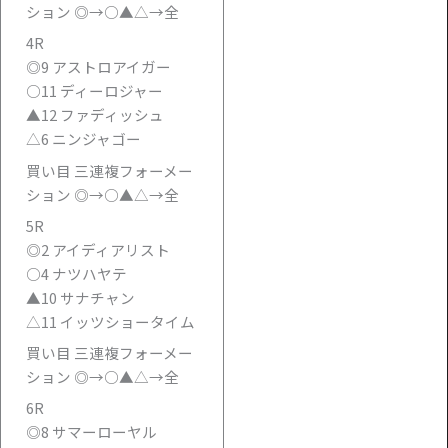
ション ◎→○▲△→全
4R
◎9 アストロアイガー
○11 ディーロジャー
▲12 ファディッシュ
△6 ニンジャゴー
買い目 三連複フォーメー
ション ◎→○▲△→全
5R
◎2 アイディアリスト
○4 ナツハヤテ
▲10 サナチャン
△11 イッツショータイム
買い目 三連複フォーメー
ション ◎→○▲△→全
6R
◎8 サマーローヤル