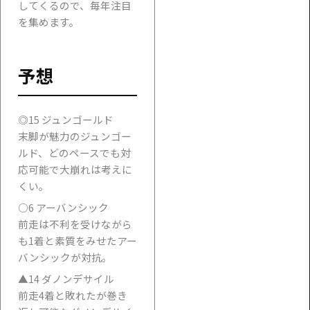
してくるので、毎年注目
を集めます。
予想
◎15 ジュンゴールド
末脚が魅力のジュンゴー
ルド、どのペースでも対
応可能で大崩れは考えに
くい。
○6 アーバンシック
前走は不利を受けながら
も1着と素質をみせたアー
バンシックが対抗。
▲14 ダノンデサイル
前走4着と敗れたが巻き