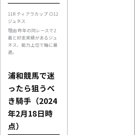
11R ティアラカップ ◎12
ジュネス
理由 昨年の同レースで2
着と好走実績があるジュ
ネス、能力上位で軸に最
適。
浦和競馬で迷
ったら狙うべ
き騎手（2024
年2月18日時
点）