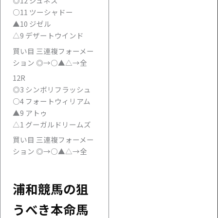
◎12 ジュネス
○11 ツーシャドー
▲10 ジゼル
△9 デザートウインド
買い目 三連複フォーメー
ション ◎→○▲△→全
12R
◎3 シンボリフラッシュ
○4 フォートウィリアム
▲9 アトゥ
△1 グーガルドリームズ
買い目 三連複フォーメー
ション ◎→○▲△→全
浦和競馬の狙
うべき本命馬