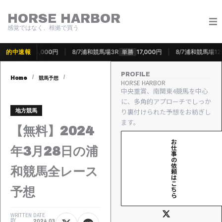
HORSE HARBOR
感覚ではなく、根拠で買う
場
1R
的中速報
単勝
14,000円
|
8/7
浦和競馬場
3R
単勝
17,000円
|
8/7
浦和競馬場
12R
PROFILE
/
/
Home
競馬予想
HORSE HARBOR
【無料】2024年3月28日の浦和競馬全
中央重賞、南関東4競馬を中心
レース予想
に、多角的アプローチでしっか
り裏付けられた予想をお紡ぎし
地方競馬
ます。
【無料】2024
お
仕
年3月28日の浦
事
の
依
和競馬全レース
頼
は
こ
ち
予想
ら
WRITTEN
DATE
BY
2024.03.27