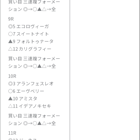
買い目 三連複フォーメー
ション ◎→○▲△→全
9R
◎5 エコロヴィーガ
○7 スイートナイト
▲9 フォルトゥナータ
△12 カリグラフィー
買い目 三連複フォーメー
ション ◎→○▲△→全
10R
◎3 アランフェスレオ
○6 エーヴベリー
▲10 アミスタ
△11 イデアノキセキ
買い目 三連複フォーメー
ション ◎→○▲△→全
11R