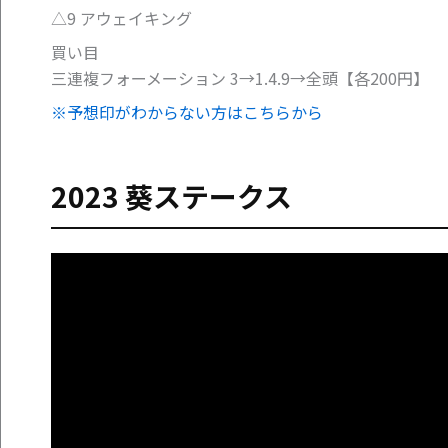
△9 アウェイキング
買い目
三連複フォーメーション 3→1.4.9→全頭【各200円】
※予想印がわからない方はこちらから
2023 葵ステークス