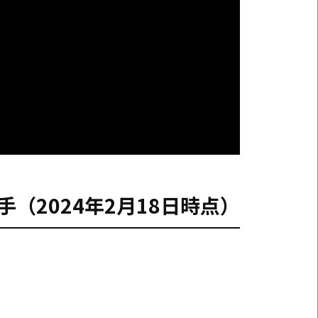
（2024年2月18日時点）