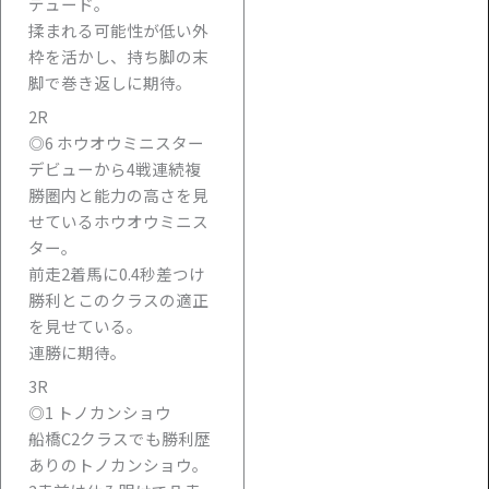
デュード。
揉まれる可能性が低い外
枠を活かし、持ち脚の末
脚で巻き返しに期待。
2R
◎6 ホウオウミニスター
デビューから4戦連続複
勝圏内と能力の高さを見
せているホウオウミニス
ター。
前走2着馬に0.4秒差つけ
勝利とこのクラスの適正
を見せている。
連勝に期待。
3R
◎1 トノカンショウ
船橋C2クラスでも勝利歴
ありのトノカンショウ。