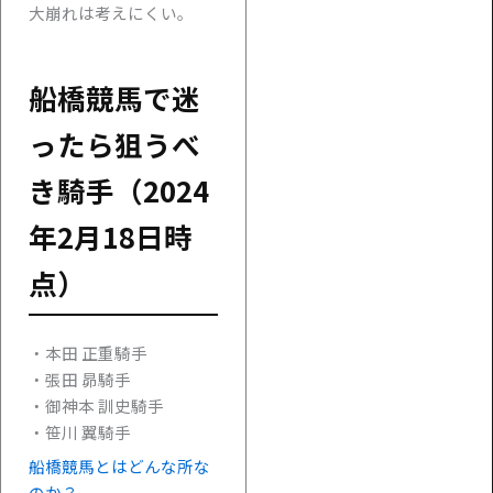
大崩れは考えにくい。
船橋競馬で迷
ったら狙うべ
き騎手（2024
年2月18日時
点）
・本田 正重騎手
・張田 昴騎手
・御神本 訓史騎手
・笹川 翼騎手
船橋競馬とはどんな所な
のか？