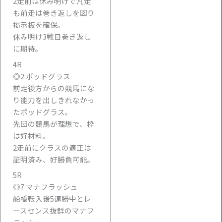
2走前は休み明けで凡走
も前走は巻き返しを図り
掲示板を確保。
休み明け3戦目巻き返し
に期待。
4R
◎2 ポッドグラス
前走後方からの競馬にな
り能力を出しきれなかっ
たポッドグラス。
先団の競馬が理想で、枠
は好材料。
2走前にクラスの適正は
証明済み、好勝負可能。
5R
◎7 マナフラッシュ
船橋転入後5連勝中とレ
ースセンス抜群のマナフ