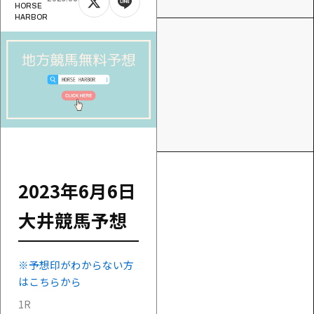
HORSE
HARBOR
2023年6月6日
大井競馬予想
※予想印がわからない方
はこちらから
1R