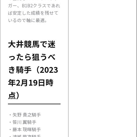
ガー、B1B2クラスであれ
ば安定した成績を残せて
いるので軸に最適。
大井競馬で迷
ったら狙うべ
き騎手（2023
年2月19日時
点）
・矢野 貴之騎手
・笹川 翼騎手
・藤本 現暉騎手
・達城 龍次騎手