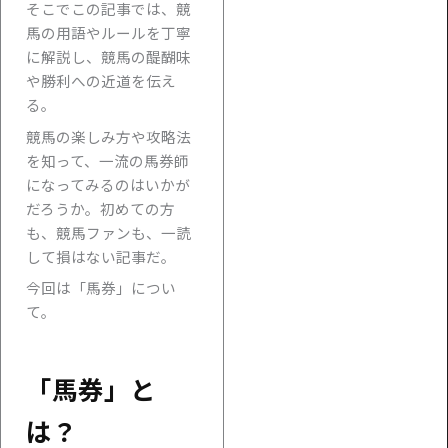
そこでこの記事では、競
馬の用語やルールを丁寧
に解説し、競馬の醍醐味
や勝利への近道を伝え
る。
競馬の楽しみ方や攻略法
を知って、一流の馬券師
になってみるのはいかが
だろうか。初めての方
も、競馬ファンも、一読
して損はない記事だ。
今回は「馬券」につい
て。
「馬券」と
は？