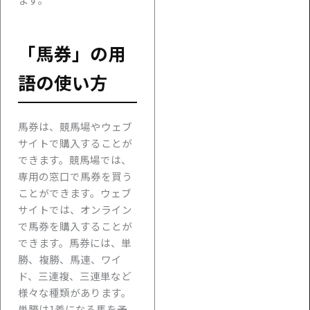
「馬券」の用
語の使い方
馬券は、競馬場やウェブ
サイトで購入することが
できます。競馬場では、
専用の窓口で馬券を買う
ことができます。ウェブ
サイトでは、オンライン
で馬券を購入することが
できます。馬券には、単
勝、複勝、馬連、ワイ
ド、三連複、三連単など
様々な種類があります。
単勝は1着になる馬を予