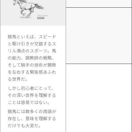
競馬といえば、スピード
と駆け引きが交錯するス
リル満点のスポーツ。馬
の能力、調教師の戦略、
そして騎手の技術が勝敗
を左右する緊張感あふれ
る世界だ。
しかし初心者にとって、
その深い世界を理解する
ことは容易ではない。
競馬には数多くの用語が
存在し、意味を理解する
だけでも大変だ。