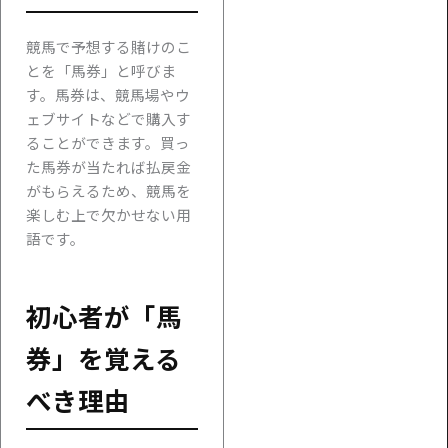
競馬で予想する賭けのこ
とを「馬券」と呼びま
す。馬券は、競馬場やウ
ェブサイトなどで購入す
ることができます。買っ
た馬券が当たれば払戻金
がもらえるため、競馬を
楽しむ上で欠かせない用
語です。
初心者が「馬
券」を覚える
べき理由