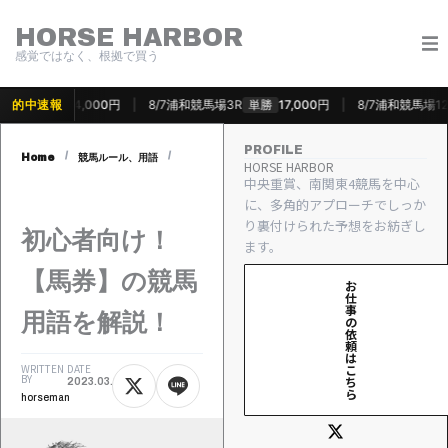
HORSE HARBOR
感覚ではなく、根拠で買う
場
1R
的中速報
単勝
14,000円
|
8/7
浦和競馬場
3R
単勝
17,000円
|
8/7
浦和競馬場
12
PROFILE
/
/
Home
競馬ルール、用語
HORSE HARBOR
初心者向け！【馬券】の競馬用語を解
中央重賞、南関東4競馬を中心
説！
に、多角的アプローチでしっか
り裏付けられた予想をお紡ぎし
初心者向け！
ます。
【馬券】の競馬
お
仕
事
用語を解説！
の
依
頼
は
こ
WRITTEN
DATE
BY
ち
2023.03.22
ら
horseman