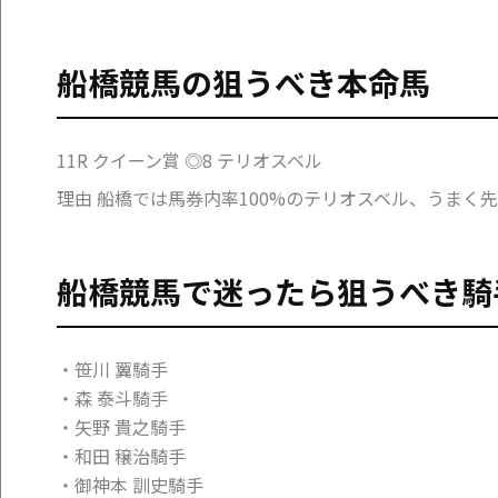
船橋競馬の狙うべき本命馬
11R クイーン賞 ◎8 テリオスベル
理由 船橋では馬券内率100%のテリオスベル、うまく
船橋競馬で迷ったら狙うべき騎手
・笹川 翼騎手
・森 泰斗騎手
・矢野 貴之騎手
・和田 穣治騎手
・御神本 訓史騎手