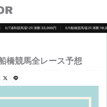
OR
8/7
浦和競馬場
12R
33,000円
|
8/6
船橋競馬場
2R
19,00
単勝
単勝
の船橋競馬全レース予想