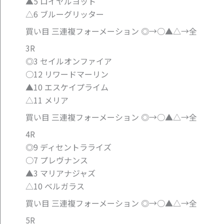
▲5 ロイヤルヨット
△6 ブルーグリッター
買い目 三連複フォーメーション ◎→○▲△→全
3R
◎3 セイルオンファイア
○12 リワードマーリン
▲10 エスケイプライム
△11 メリア
買い目 三連複フォーメーション ◎→○▲△→全
4R
◎9 ディセントラライズ
○7 プレヴナンス
▲3 マリアナジャズ
△10 ベルガラス
買い目 三連複フォーメーション ◎→○▲△→全
5R