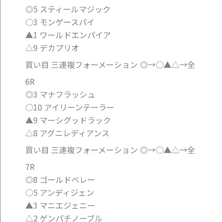
◎5 スティールマジック
○3 モンゲースパイ
▲1 ワールドエンパイア
△9 デカプリオ
買い目 三連複フォーメーション ◎→○▲△→全
6R
◎3 マナフラッシュ
○10 アイリーンテーラー
▲9 マーシグッドラック
△8 アグニレディアンス
買い目 三連複フォーメーション ◎→○▲△→全
7R
◎8 ゴールドベレー
○5 アンディジェン
▲3 マニエジェニー
△2 ゲンパチノーブル