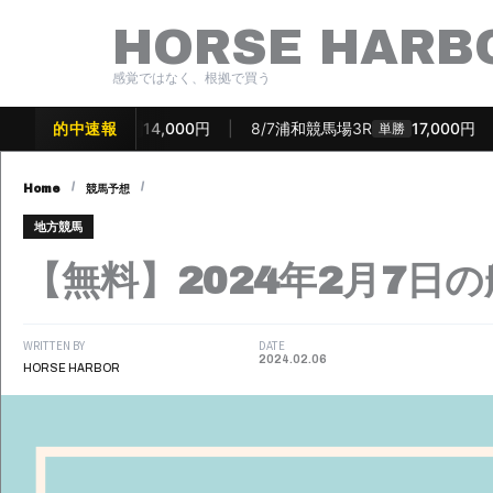
HORSE HARB
感覚ではなく、根拠で買う
浦和競馬場
的中速報
1R
14,000円
|
8/7
浦和競馬場
3R
17,000円
|
単勝
単勝
/
/
Home
競馬予想
【無料】2024年2月7日の船橋競馬全レース予想
地方競馬
【無料】2024年2月7日
WRITTEN BY
DATE
2024.02.06
HORSE HARBOR