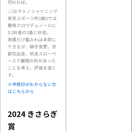
切れれば。
△10 サトノシャイニング
東京スポーツ杯2歳Sでは
勝馬クロワデュノールに
0.1秒差の2着と好走。
実績だけ鑑みれば本命に
できるが、騎手変更、京
都初出走、前走スローペ
ースで展開の利があった
ことを考え、評価を落と
す。
※予想印がわからない方
はこちらから
2024 きさらぎ
賞