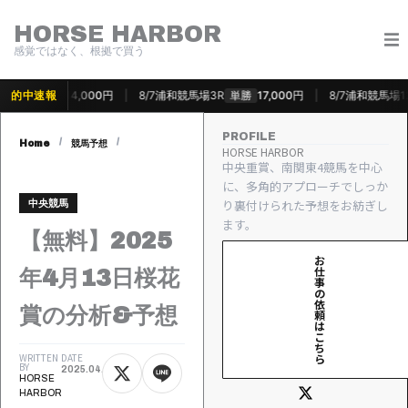
HORSE HARBOR
感覚ではなく、根拠で買う
馬場
的中速報
1R
単勝
14,000円
|
8/7
浦和競馬場
3R
単勝
17,000円
|
8/7
浦和競馬場
1
PROFILE
/
/
Home
競馬予想
HORSE HARBOR
【無料】2025年4月13日桜花賞の分析
中央重賞、南関東4競馬を中心
&予想
に、多角的アプローチでしっか
り裏付けられた予想をお紡ぎし
中央競馬
ます。
【無料】2025
お
仕
年4月13日桜花
事
の
依
賞の分析&予想
頼
は
こ
ち
ら
WRITTEN
DATE
BY
2025.04.11
HORSE
HARBOR