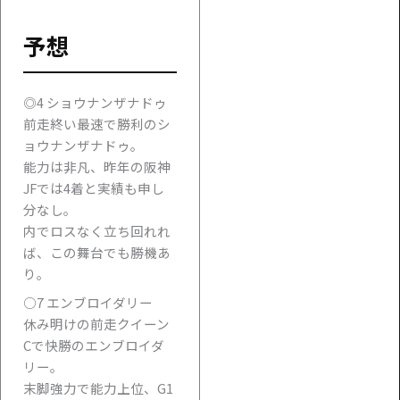
予想
◎4 ショウナンザナドゥ
前走終い最速で勝利のシ
ョウナンザナドゥ。
能力は非凡、昨年の阪神
JFでは4着と実績も申し
分なし。
内でロスなく立ち回れれ
ば、この舞台でも勝機あ
り。
○7 エンブロイダリー
休み明けの前走クイーン
Cで快勝のエンブロイダ
リー。
末脚強力で能力上位、G1