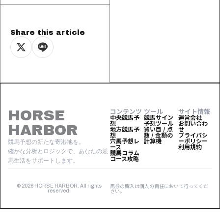
Share this article
コンテンツ
ツール
サイト情報
HORSE
中央競馬予
競馬サイン
運営会社
想
予想ツール
お問い合わ
HARBOR
地方競馬予
買い目 / 点
せ
想
数 / 金額の
プライバシ
穴馬予想レ
計算機
ーポリシー
競馬予想の新たな寄港地を。
ース
利用規約
確かな分析とロジックで、あなたの競
競馬コラム
コース攻略
馬生活をサポートします。
馬券の購入は個人の責任において行ってくだ
© 2026 HORSE HARBOR. All rights
さい。
reserved.