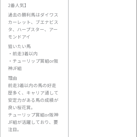
2番人気】
過去の勝利馬はダイワス
カーレット、ブエナビス
タ、ハープスター、アー
モンドアイ
狙いたい馬
・前走3着以内
・チューリップ賞組or阪
神JF組
理由
前走3着以内の馬の好走
歴多く、キャリア通して
安定力がある馬の成績が
良い桜花賞。
チューリップ賞組or阪神
JF組が活躍しており、要
注目。